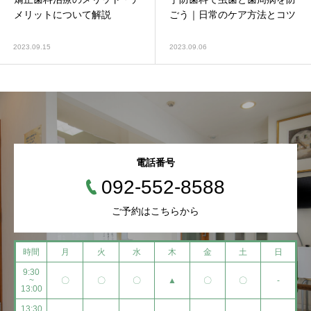
メリットについて解説
ごう｜日常のケア方法とコツ
2023.09.15
2023.09.06
電話番号
092-552-8588
ご予約はこちらから
時間
月
火
水
木
金
土
日
9:30
~
〇
〇
〇
▲
〇
〇
-
13:00
13:30