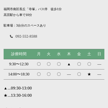
福岡市南区長丘「寺塚」バス停　徒歩1分
高宮駅から車で10分 
駐車場：3台分のスペースあり
092-552-8588
診療時間
月
火
水
木
金
土
日
9:30〜12:30
〇
〇
〇
▲
〇
〇
―
14:00〜18:30
〇
〇
〇
―
〇
★
―
▲…09:30-13:00
★…13:30-16:00