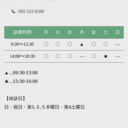
092-552-8588
診療時間
月
火
水
木
金
土
日
9:30〜12:30
〇
〇
〇
▲
〇
〇
―
14:00〜18:30
〇
〇
〇
―
〇
★
―
▲…09:30-13:00
★…13:30-16:00
【休診日】
日・祝日・
第1,３,５木曜日・第4土曜日