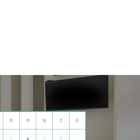
水
木
金
土
日
〇
▲
〇
〇
-