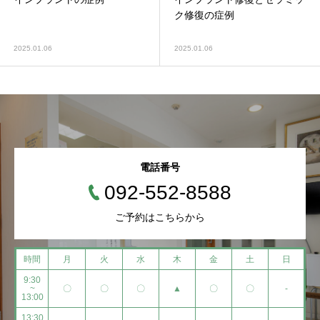
ク修復の症例
2025.01.06
2025.01.06
電話番号
092-552-8588
ご予約はこちらから
時間
月
火
水
木
金
土
日
9:30
~
〇
〇
〇
▲
〇
〇
-
13:00
13:30