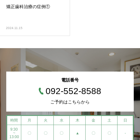
矯正歯科治療の症例①
2024.11.15
電話番号
092-552-8588
ご予約はこちらから
時間
月
火
水
木
金
土
日
9:30
~
〇
〇
〇
▲
〇
〇
-
13:00