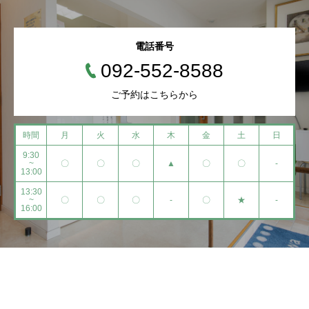
電話番号
092-552-8588
ご予約はこちらから
時間
月
火
水
木
金
土
日
9:30
~
〇
〇
〇
▲
〇
〇
-
13:00
13:30
~
〇
〇
〇
-
〇
★
-
16:00