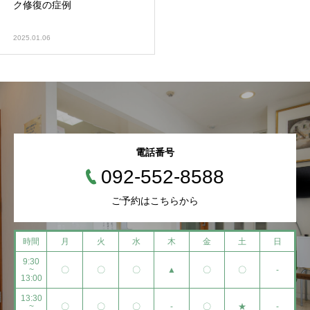
ク修復の症例
2025.01.06
電話番号
092-552-8588
ご予約はこちらから
時間
月
火
水
木
金
土
日
9:30
~
〇
〇
〇
▲
〇
〇
-
13:00
13:30
~
〇
〇
〇
-
〇
★
-