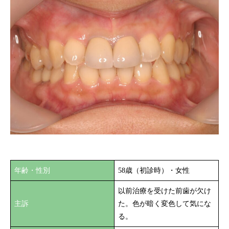
年齢・性別
58歳（初診時）・女性
以前治療を受けた前歯が欠け
主訴
た。色が暗く変色して気にな
る。