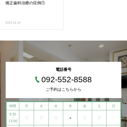
矯正歯科治療の症例①
2024.11.15
電話番号
092-552-8588
ご予約はこちらから
時間
月
火
水
木
金
土
日
9:30
~
〇
〇
〇
▲
〇
〇
-
13:00